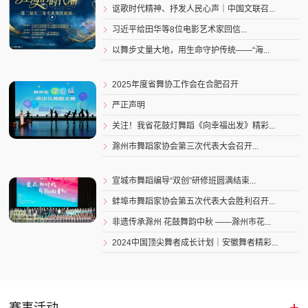
讴歌时代精神、抒发人民心声｜中国文联召...

习近平给田华等8位电影艺术家回信...

以舞步丈量大地，用生命守护传统——“海...

2025年度省舞协工作会在合肥召开

严正声明

关注！我省花鼓灯舞蹈《向幸福出发》精彩...

滁州市舞蹈家协会第三次代表大会召开...

宣城市舞蹈编导“双创”研修班圆满结束...

蚌埠市舞蹈家协会第五次代表大会胜利召开...

非遗传承滁州 花鼓舞韵中秋 ——滁州市花...

2024中国顶尖舞者成长计划｜安徽舞者精彩...

+