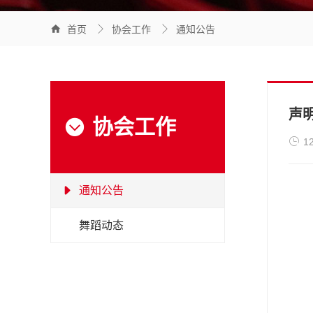



首页
协会工作
通知公告
声
协会工作


1
通知公告

舞蹈动态