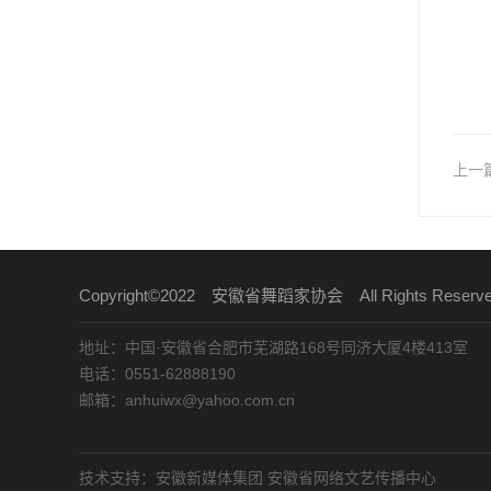
上一
Copyright©2022 安徽省舞蹈家协会 All Rights Reser
地址：中国·安徽省合肥市芜湖路168号同济大厦4楼413室
电话：0551-62888190
邮箱：anhuiwx@yahoo.com.cn
技术支持：安徽新媒体集团 安徽省网络文艺传播中心