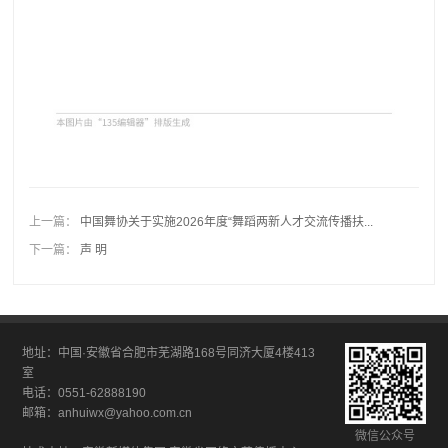
上一篇：
中国舞协关于实施2026年度“舞蹈两新人才交流传播扶...
下一篇：
声 明
地址：中国·安徽省合肥市芜湖路168号同济大厦4楼413
室
电话：0551-62888190
邮箱：anhuiwx@yahoo.com.cn
微信公众号