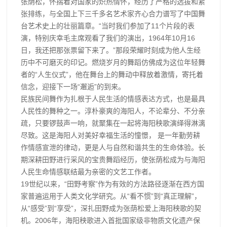
张荫松，怀揣着对国家的炽热情怀，经历了严格的选拔和紧
张排练，与全国上下三千多名艺术家齐心合力谱写了中国舞
台艺术史上的壮丽篇章。“当时我们参加了11个片段的表
演，特别庆幸毛主席观看了我们的演出，1964年10月16
日，我还把那张票留下来了。”那段荣耀时刻成为他人生经
历中不可磨灭的印记。燃烧岁月的舞蹈仿佛成为这位年轻舞
者的“人生仪式”，他在舞台上的舞动中释放着激情，寄托着
信念，迎接下一场“邂逅”的到来。
民族民间舞作为扎根于人民生活的情感表达方式，也是最具
人民性的舞种之一。淳朴豪爽的海阳人，不论辈分、不分亲
疏，只要锣鼓声一响，就聚集在一起将海阳秧歌演绎得淋漓
尽致。这是海阳人对美好幸福生活的憧憬， 是一年勤劳耕
作情感宣泄的律动，更是人与自然和谐共生的生命体验。长
期深耕田野进行采风的宝贵舞蹈经历，使张荫松成为与海阳
人民生命情感联结最为亲密的文艺工作者。
19世纪以来，“田野考察”作为有效的方法路径逐渐在西方国
家普遍运用于人类文化学研究。从“看不惯”到“真正理解”，
从“感受”到“享受”，深扎田野成为张荫松爱上海阳秧歌的契
机。2006年，海阳秧歌进入首批国家级非物质文化遗产保