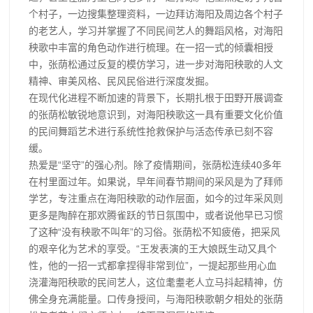
个村子，一边搜集整理资料，一边拜访海阳及周边各个村子
的老艺人，学习并掌握了不同民间艺人的舞蹈风格，对海阳
秧歌中丰富的角色动作进行梳理。在一招一式的倾囊相授
中，张荫松通过反复的模仿学习，进一步对海阳秧歌的人文
精神、审美风格、民风民俗进行深度发掘。
在现代化进程不断加速的背景下，长期扎根于田野开展调查
的张荫松敏锐地意识到，对海阳秧歌这一具有重要文化价值
的民间舞蹈艺术进行系统性抢救保护与活态传承已刻不容
缓。
热爱是“坚守”的强心剂。除了疫情期间，张荫松连续40多年
在村里面过年。如果说，早年间春节期间的采风是为了拜师
学艺，专注重点在海阳秧歌的动作层面，如今的过年采风则
更多是陶醉在那欢腾雀跃的节日氛围中，或者说他早已习惯
了这种“没有秧歌不叫年”的习俗。张荫松不知疲倦，把采风
的艰辛化为艺术的享受。“王发表演的王大娘既生动又具个
性，他的一招一式都拿捏得非常到位”，一提起那些用心血
浇灌海阳秧歌的民间艺人，这位耄耋老人立马抖起精神，仿
佛全身充满能量。口传身授间，与海阳秧歌朝夕相处的张荫