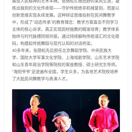
展现人民精神的艺术丰碑。张荫松扎根田野的采风生涯，凝
练出独到的文化传承观——守护传统绝非机械复刻，而是以
创新思维实现永续发展。这种辩证思维投射在民间舞教学
中，形成了“动态传承”的教育理念：教学方案直击不同学习
主体的核心诉求，真正实现因材施教的精准培育；教学体系
始终与时代脉搏同频共振，通过持续解构传统语汇的文化密
码，构建起传统舞蹈与现代认知的对话桥梁。
40多年来，张荫松先后担任北京舞蹈学院、中央民族大
学、国防大学军事文化学院、上海戏剧学院、山东艺术学院
和山东青年政治学院等院校的客座教授、硕士研究生导师。
“海阳爷爷”足迹遍布全国，学生众多，为各地艺术院校培养
了大批民间舞教学与表演人才。