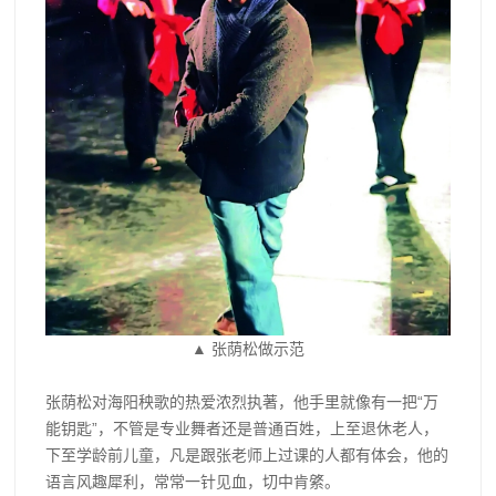
▲ 张荫松做示范
张荫松对海阳秧歌的热爱浓烈执著，他手里就像有一把“万
能钥匙”，不管是专业舞者还是普通百姓，上至退休老人，
下至学龄前儿童，凡是跟张老师上过课的人都有体会，他的
语言风趣犀利，常常一针见血，切中肯綮。