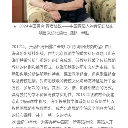
▲ 2024中国舞协“舞者述说——中国舞蹈人物传记口述史”
项目采访张荫松 摄影：尹胜
2012年，张荫松与田露合著的《山东海阳秧歌教程》由上
海音乐出版社出版，作为北京舞蹈学院重要科研课题《山东
海阳秧歌分析与重建》的研究成果，该教材打破了传统舞蹈
教材的体例和编写模式，以海阳秧歌的历史文化为主线，生
动形象地分析讲解动作特点、课堂教学组合、角色歌性组合
以及传统短剧，对海阳秧歌的传统文化与动态特征进行了全
方位、多层次的介绍，其图、文、谱、影像相结合的方式，
具有独特的学术价值与教学实用性。2013 年该教材荣获北
京市“精品教材”称号。海阳秧歌教学体系能从众多优质的汉
族民间舞蹈中脱颖而出，成为北京舞蹈学院及全国各大院校
的核心课程，并非一朝一夕的功夫。
20世纪50年代，为筹办新中国第一所舞蹈学校，舞蹈人开