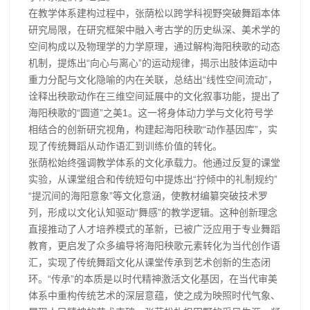
在教学体系建构过程中，张荫松以跨学科视野突破舞蹈本体
研究局限，在研究框架中融入考古学的历史纵深、美术学的
空间构成以及物理学的力学原理，通过解构海阳秧歌的动态
机制，提炼出“向心与离心”的运动规律，揭示出肢体运动中
重力分配与文化隐喻的内在关联，总结出“线性空间流动”，
诠释出秧歌动作在三维空间延展中的文化叙事功能，提出了
海阳秧歌的“圆道”之美1。这一将身体动力学与文化符号学
相结合的创新研究视角，构建起海阳秧歌“动作基因库”，实
现了传统舞蹈从动作语汇到训练价值的转化。
张荫松始终强调教学体系的文化承载力。他通过反复的课堂
实验，从课堂组合和传统短句中提炼出“拧倾中的礼制规约”
“提沉间的海阳意象”等文化意涵，使教材编纂突破技术罗
列，形成以文化认知驱动“舞感”的教学逻辑。这种创新理念
直接推动了人才培养模式的革新，已被广泛应用于专业舞蹈
教育，更启发了众多编导将海阳秧歌元素转化为当代创作语
汇，实现了传统舞蹈文化从课堂传承到艺术创新的生态闭
环。“传承”的本质是以时代精神激活文化基因，在当代审美
体系中重构传统艺术的深层意蕴，使之成为映照时代气象、