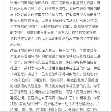
张荫松的舞蹈创作风格以山东民间舞蹈文化基因为根基，舞
蹈题材贴近百姓生活，时代气息浓郁，擅长在鲜活的舞蹈形
象中巧妙融入时代审美和情感深度。在塑造典型人物形象和
刻画人物性格方面，以彰显不同时代劳动人民形象为特点，
科学养鸡的“婆婆”，采摘樱桃的“小姑娘”，跟着爷爷学秧歌
的“娃娃”，都惟妙惟肖地表现了山东人民独特的文化气质。
他的创作实践为汉族民间舞蹈的传承与发展提供了重要的艺
术经验。
改革开放后是张荫松深入生活、投入创作的一个重要阶段。
对家乡有着独特情怀的他尝试运用海阳秧歌传统舞蹈语汇进
行创作，成功将现实生活典型形象与传统风格特色相结合，
推出了一系列表现改革开放后老百姓幸福生活的作品：舞蹈
《鸡婆婆》讲述了一位老婆婆科学养鸡的故事，观照现实；
《浪花·白帆》巧用道具、借物抒怀，用银白色扇子描绘出
海浪滚滚的景观意象，表达出对美好幸福生活的向往。为了
更好地呈现山东烟台农村的新面貌，展现人民面对新生活的
喜悦心情，张荫松在女子群舞《樱桃红了》中精准抓住海阳
秧歌“摆”的动律特质，巧妙地将单一动律进行分解变化，并
将“提、裹、磨、拧”等动律融入其中，创造出“稳中摆”“拧中