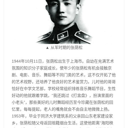
▲ 从军时期的张荫松
1944年10月11日，张荫松出生于上海市。自幼在充满艺术
氛围的知识分子家庭成长，使年少的张荫松有机会接触京
剧、电影、音乐、舞蹈等不同门类的艺术，这不仅开拓了他
的艺术视野，还培养了他良好的艺术鉴赏力。儿时他的哥哥
恰好在中学文艺部，学校经常组织排练音乐舞蹈节目，生性
好动的他就跟着学跳，“我还跳过《打盅盘》，扮演里面的
小老头”，那些美好的儿时舞蹈经历至今珍藏在张荫松的回
忆里，每每提起，老人的嘴角就会不由自主地微微上扬。
1953年，毕业于同济大学建筑系的父亲回山东老家建设家
乡，张荫松随父母返回祖籍烟台生活，这使他距离“海阳秧