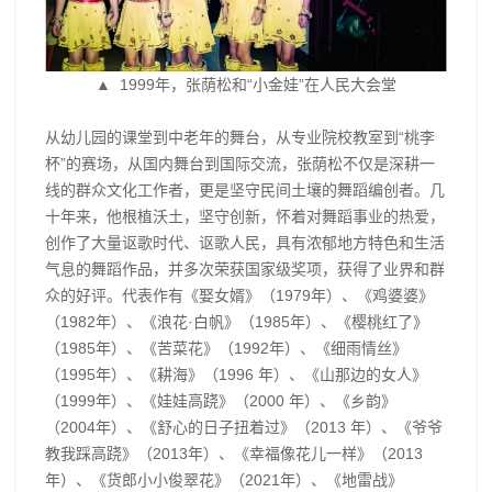
▲ 1999年，张荫松和“小金娃”在人民大会堂
从幼儿园的课堂到中老年的舞台，从专业院校教室到“桃李
杯”的赛场，从国内舞台到国际交流，张荫松不仅是深耕一
线的群众文化工作者，更是坚守民间土壤的舞蹈编创者。几
十年来，他根植沃土，坚守创新，怀着对舞蹈事业的热爱，
创作了大量讴歌时代、讴歌人民，具有浓郁地方特色和生活
气息的舞蹈作品，并多次荣获国家级奖项，获得了业界和群
众的好评。代表作有《娶女婿》（1979年）、《鸡婆婆》
（1982年）、《浪花·白帆》（1985年）、《樱桃红了》
（1985年）、《苦菜花》（1992年）、《细雨情丝》
（1995年）、《耕海》（1996 年）、《山那边的女人》
（1999年）、《娃娃高跷》（2000 年）、《乡韵》
（2004年）、《舒心的日子扭着过》（2013 年）、《爷爷
教我踩高跷》（2013年）、《幸福像花儿一样》（2013
年）、《货郎小小俊翠花》（2021年）、《地雷战》