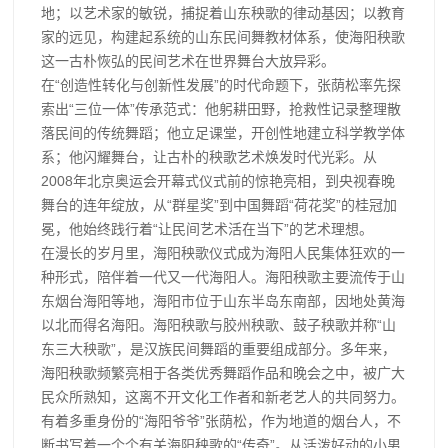
地；以艺术家的敏锐，捕捉着山东秧歌的律动基因；以教育
家的远见，构建起系统的山东民间舞教材体系，使海阳秧歌
这一古朴恢弘的民间艺术在世界舞台大放异彩。
在“创造性转化与创新性发展”的时代命题下，张荫松率先探
索出“三位一体”传承范式：他躬耕田野，抢救性记录整理散
落民间的传统舞蹈；他立足课堂，开创性地建立科学教学体
系；他闪耀舞台，让古朴的秧歌艺术焕发时代光彩。从
2008年北京奥运会开幕式仪式前的惊艳亮相，到央视春晚
舞台的连年绽放，从“群星奖”到中国舞蹈“荷花奖”的桂冠加
冕，他始终践行着“让民间艺术活在当下”的艺术理想。
在漫长的岁月里，海阳秧歌仪式成为海阳人民集体狂欢的一
种形式，陪伴着一代又一代海阳人。海阳秧歌主要流传于山
东烟台海阳等地，海阳市位于山东半岛东南部，因地处黄海
以北而得名海阳。海阳秧歌与胶州秧歌、鼓子秧歌并称“山
东三大秧歌”，是汉族民间舞蹈的重要组成部分。多年来，
海阳秧歌频繁亮相于各类优秀舞蹈作品和晚会之中，被广大
民众所熟知，这离不开文化工作者和新老艺人的共同努力。
有着多重身份的“海阳爷爷”张荫松，作为地道的烟台人，不
断书写着一个个有关海阳秧歌的“传奇”。从活泼好动的小男