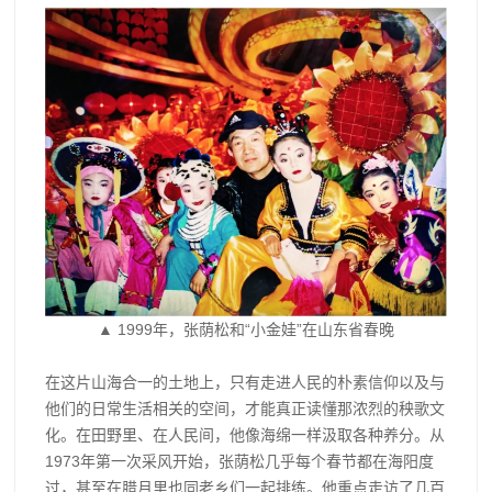
▲ 1999年，张荫松和“小金娃”在山东省春晚
在这片山海合一的土地上，只有走进人民的朴素信仰以及与
他们的日常生活相关的空间，才能真正读懂那浓烈的秧歌文
化。在田野里、在人民间，他像海绵一样汲取各种养分。从
1973年第一次采风开始，张荫松几乎每个春节都在海阳度
过，甚至在腊月里也同老乡们一起排练。他重点走访了几百