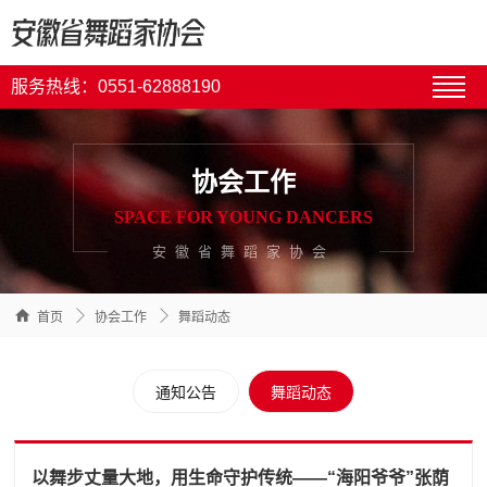
服务热线：0551-62888190
协会工作
SPACE FOR YOUNG DANCERS
安徽省舞蹈家协会



首页
协会工作
舞蹈动态
通知公告
舞蹈动态
以舞步丈量大地，用生命守护传统——“海阳爷爷”张荫