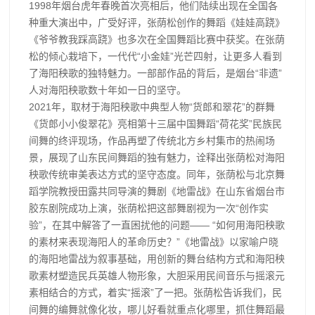
1998年烟台虎年春晚首次亮相后，他们陆续出现在全国各
种重大演出中，广受好评，张荫松创作的舞蹈《娃娃高跷》
《爷爷教我踩高跷》也多次在全国舞蹈比赛中获奖。在张荫
松的倾心栽培下，一代代“小金娃”光芒四射，让更多人看到
了海阳秧歌的独特魅力。一部部作品的背后，是烟台“非遗”
人对海阳秧歌数十年如一日的坚守。
2021年，取材于海阳秧歌中典型人物“货郎和翠花”的群舞
《货郎小小俊翠花》亮相第十三届中国舞蹈“荷花奖”民族民
间舞的终评现场，作品再塑了传统北方乡村集市的热闹场
景，展现了山东民间舞蹈的独有魅力，诠释出张荫松对海阳
秧歌传统审美表达方式的坚守态度。同年，张荫松与北京舞
蹈学院教授田露共同导演的舞剧《地雷战》在山东省烟台市
胶东剧院成功上演，张荫松把这部舞剧视为一次“创作实
验”，在其中解答了一直困扰他的问题—— “如何用海阳秧歌
的素材来表现海阳人的革命历史？”《地雷战》以家喻户晓
的海阳地雷战为叙事基础，用创新的舞台结构方式和海阳秧
歌素材塑造民兵英雄人物形象，大胆采用民间音乐与摇滚元
素相结合的方式，着实“摇滚”了一把。张荫松告诉我们，民
间舞的编舞就像化妆，哪儿好看就重点化哪里，抓住舞蹈最