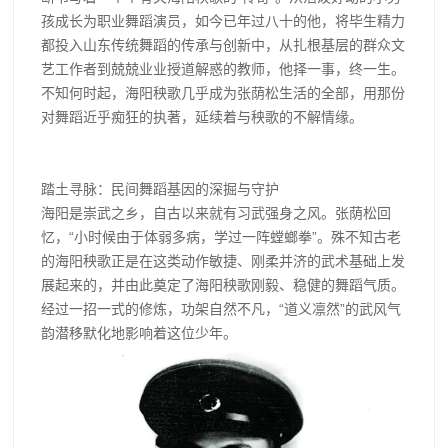
孩成长为职业舞蹈演员，如今已年过八十的他，将毕生精力
都投入山东传统舞蹈的传承与创新中，从扎根基层的群众文
艺工作者到兢兢业业授道解惑的教师，他择一事，终一生。
不知何时起，海阳秧歌几乎成为张荫松生活的全部，用那份
对舞蹈近乎痴狂的执著，延续着与秧歌的不解情缘。
踏土寻脉：民间舞蹈基因的深掘与守护
海阳是崇武之乡，自古以来就有习武强身之风。张荫松回
忆，“小时候由于体弱多病，学过一阵螳螂拳”。殊不知古老
的海阳秧歌正是在这类动作敏捷、刚柔并济的武术基础上发
展起来的，并由此奠定了海阳秧歌刚毅、稳健的舞蹈气质。
经过一招一式的修炼，功架自然不凡，“道义凛然”的武风气
韵潜移默化地影响着这位少年。