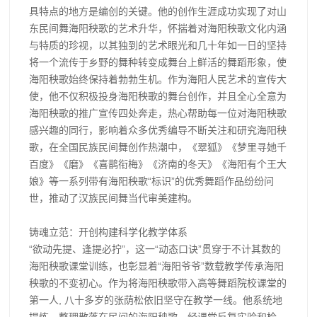
具特点的地方是编创的关键。他的创作生涯成功实现了对山
东民间舞海阳秧歌的艺术升华，怀揣着对海阳秧歌文化内涵
与特质的珍视，以其独到的艺术眼光和几十年如一日的坚持
将一个流传于乡野的舞种转变成舞台上鲜活的舞蹈形象，使
海阳秧歌始终保持着勃勃生机。作为海阳人民艺术的宣传大
使，他不仅积极投身海阳秧歌的舞台创作，并且全心全意为
海阳秧歌的推广宣传四处奔走，热心帮助每一位对海阳秧歌
感兴趣的同行，影响着众多优秀编导不断关注和研究海阳秧
歌，在全国民族民间舞创作热潮中，《翠狐》《梦里寻她千
百度》《磨》《喜鹊衔梅》《济南的冬天》《海阳有个王大
娘》等一系列带有海阳秧歌“标识”的优秀舞蹈作品纷纷问
世，推动了汉族民间舞当代审美建构。
铸魂立范：开创构建科学化教学体系
“欲动先提、逢提必拧”，这一“动态口诀”贯穿于不计其数的
海阳秧歌课堂训练，也彰显着“海阳爷爷”数载教学传承海阳
秧歌的不变初心。作为将海阳秧歌带入高等舞蹈院校课堂的
第一人, 八十多岁的张荫松依旧坚守在教学一线。他系统地