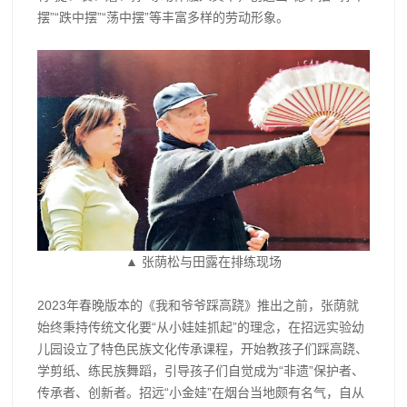
摆”“跌中摆”“荡中摆”等丰富多样的劳动形象。
▲ 张荫松与田露在排练现场
2023年春晚版本的《我和爷爷踩高跷》推出之前，张荫就
始终秉持传统文化要“从小娃娃抓起”的理念，在招远实验幼
儿园设立了特色民族文化传承课程，开始教孩子们踩高跷、
学剪纸、练民族舞蹈，引导孩子们自觉成为“非遗”保护者、
传承者、创新者。招远“小金娃”在烟台当地颇有名气，自从