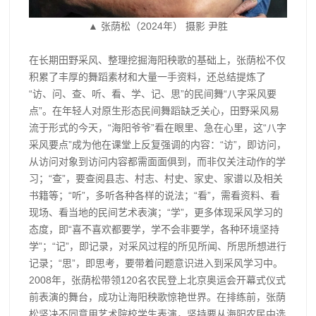
▲ 张荫松（2024年） 摄影 尹胜
在长期田野采风、整理挖掘海阳秧歌的基础上，张荫松不仅
积累了丰厚的舞蹈素材和大量一手资料，还总结提炼了
“访、问、查、听、看、学、记、思”的民间舞“八字采风要
点”。在年轻人对原生形态民间舞蹈缺乏关心，田野采风易
流于形式的今天，“海阳爷爷”看在眼里、急在心里，这“八字
采风要点”成为他在课堂上反复强调的内容：“访”，即访问，
从访问对象到访问内容都需面面俱到，而非仅关注动作的学
习；“查”，要查阅县志、村志、村史、家史、家谱以及相关
书籍等；“听”，多听各种各样的说法；“看”，需看资料、看
现场、看当地的民间艺术表演；“学”，更多体现采风学习的
态度，即“喜不喜欢都要学，学不会非要学，各种环境坚持
学”；“记”，即记录，对采风过程的所见所闻、所思所想进行
记录；“思”，即思考，要带着问题意识进入到采风学习中。
2008年，张荫松带领120名农民登上北京奥运会开幕式仪式
前表演的舞台，成功让海阳秧歌惊艳世界。在排练前，张荫
松坚决不同意用艺术院校学生表演，坚持要从海阳农民中选