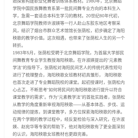
始探索构建职业化舞者训练体系教材。1980年，北京舞蹈
学院中国民族舞教育系第一批民间舞专业方向的本科生入
学，急需一套适合本科生学习的教材。20世纪80年代初，
北京舞蹈学院教师许淑媖等一行人赴山东胶东地区考察采
风，结识了烟台市群众艺术馆馆长张荫松，初步确定了海阳
秧歌的教学价值。这次相遇，也带来了张荫松人生的另一个
转折。
1983年5月，张荫松受聘于北京舞蹈学院，为首届大学部民
间舞教育专业学生教授海阳秧歌。在许淑媖提出的“元素教
学法”的指导下，张荫松对海阳民间艺人的传统代表性短句
进行了梳理整合，海阳秧歌女班教材初具雏形， 海阳秧歌
也首次走进了专业舞蹈院校的课堂。起初授课时，张荫松内
心忐忑，不断思考“如何将民间的海阳秧歌进行提升以符合
课堂教学的需求”。作为“元素教学法”的首批实践者，张荫松
从教学的角度重新审视海阳秧歌——从基本体态、步伐、运
动规律的提炼，到课堂教学，多方位探索海阳秧歌的传承。
在两个学期的教学过程中，经反复检验与深入研究，在许淑
媖、赵宛华等专家的帮助下，他对海阳秧歌有了更全面深刻
的认识，海阳秧歌女班教材也更趋完善。