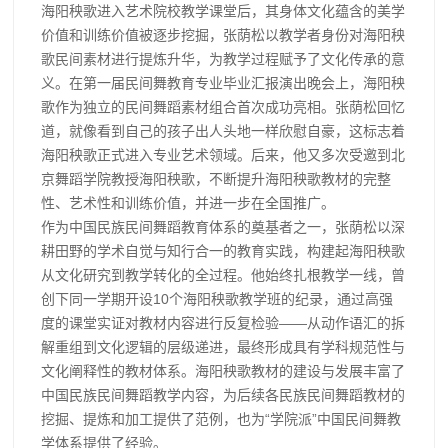
海阳秧歌进入艺术院校教学课堂后，其身体文化蕴含的美学
价值和训练价值被逐步挖掘，张荫松以教学者身份对海阳秧
歌民间素材进行提炼升华，为教学过程赋予了文化传承的意
义。在第一届民间舞教育专业毕业汇报演出晚会上，海阳秧
歌作为独立的民间舞蹈素材组合首次成功亮相。张荫松回忆
道，就像看到自己的孩子出人头地一样欣慰自豪，这标志着
海阳秧歌正式进入专业艺术领域。后来，他又多次受邀到北
京舞蹈学院教授海阳秧歌，不断提升海阳秧歌教材的完整
性、艺术性和训练价值，并进一步在全国推广。
作为中国民族民间舞蹈教育体系的奠基者之一，张荫松以深
耕田野的学术自觉与知行合一的教育实践，构建起海阳秧歌
从文化研究到教学转化的全过程。他始终扎根教学一线，曾
创下同一学期开设10个海阳秧歌教学班的纪录，通过高强
度的课堂实证对教材内容进行反复检验——从动作语汇的拆
解重组到文化逻辑的层级递进，最终形成具有学科规范性与
文化阐释性的教材体系。海阳秧歌教材的建设与发展丰富了
中国民族民间舞蹈教学内容，为后续各民族民间舞蹈教材的
挖掘、提炼和加工提供了范例，也为“学院派”中国民间舞教
学体系提供了经验。