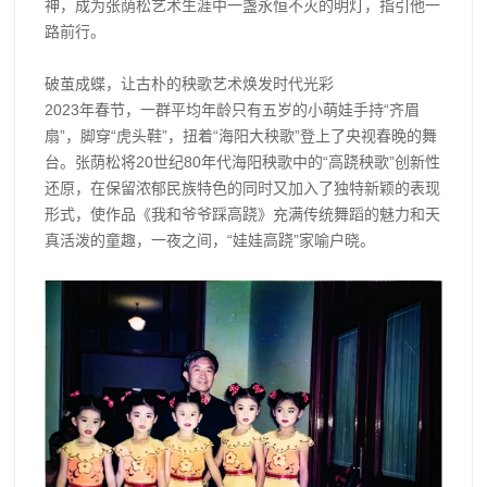
神，成为张荫松艺术生涯中一盏永恒不灭的明灯，指引他一
路前行。
破茧成蝶，让古朴的秧歌艺术焕发时代光彩
2023年春节，一群平均年龄只有五岁的小萌娃手持“齐眉
扇”，脚穿“虎头鞋”，扭着“海阳大秧歌”登上了央视春晚的舞
台。张荫松将20世纪80年代海阳秧歌中的“高跷秧歌”创新性
还原，在保留浓郁民族特色的同时又加入了独特新颖的表现
形式，使作品《我和爷爷踩高跷》充满传统舞蹈的魅力和天
真活泼的童趣，一夜之间，“娃娃高跷”家喻户晓。