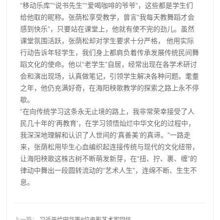
“移动乐库”“说书先生”“爱喝咖啡的爷爷”，这些都是学生们
给他取的昵称。张荫松享受教学，曾言“我每天教舞蹈才会
感到快乐”，只要站在课堂上，他就有使不完的劲儿。虽然
课堂氛围活跃，张荫松却对学生要求十分严格， 他用实际
行动告诉年轻学生，我们身上都肩负着传承发展传统民间舞
蹈文化的使命。他以“老学生”自居，经常出现在各学术研讨
会和演出现场，认真做笔记，引领学生解决各种问题。耄耋
之年，他仍充满好奇，在海阳秧歌教学的探索之路上永不停
歇。
“在向传统学习这条永无止境的路上，我非常荣幸接受了人
民几十年的‘再教育’，在学习领悟灿烂中华文化的过程中，
我深深地理解和认识了人世间的‘真善美’的真谛。”一路走
来，张荫松用毕生心血编织起连接传统与现代的文化纽带，
让海阳秧歌这株古树不断萌发新芽，在“扭、拧、裹、缠”的
律动中舞出一段圆转流动的“艺术人生”，连绵不断、生生不
息。
上一篇：
习近平给田华等8位电影艺术家回信