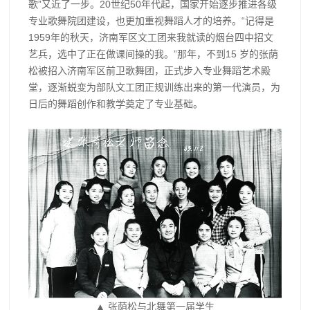
歌”又近了一步。20世纪50年代起，国家开始逐步推进各级
专业歌舞院团建设，也更加重视舞蹈人才的培养。“记得是
1959年的秋天，济南军区文工团来我就读的烟台四中招文
艺兵，选中了正在做课间操的我。”那年，不到15 岁的张荫
松被招入济南军区前卫歌舞团，正式步入专业舞蹈艺术殿
堂，逐渐蜕变为部队文工团正规训练出来的第一代演员，为
日后的舞蹈创作和教学奠定了专业基础。
▲ 张荫松与北舞第一届学生