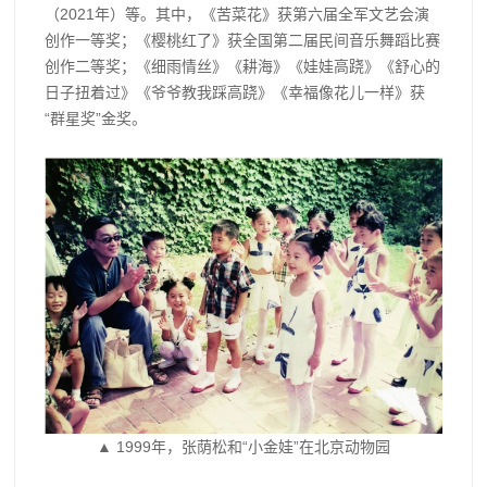
（2021年）等。其中，《苦菜花》获第六届全军文艺会演
创作一等奖；《樱桃红了》获全国第二届民间音乐舞蹈比赛
创作二等奖；《细雨情丝》《耕海》《娃娃高跷》《舒心的
日子扭着过》《爷爷教我踩高跷》《幸福像花儿一样》获
“群星奖”金奖。
▲ 1999年，张荫松和“小金娃”在北京动物园