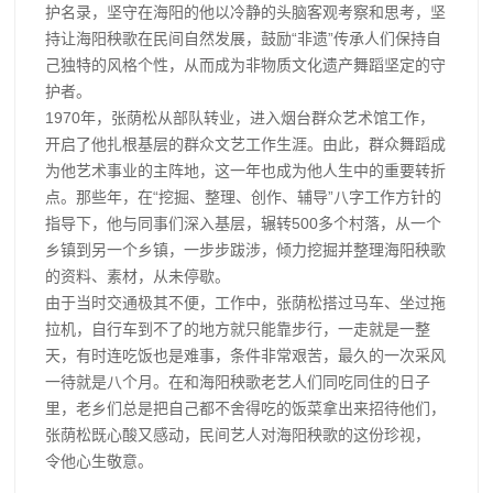
护名录，坚守在海阳的他以冷静的头脑客观考察和思考，坚
持让海阳秧歌在民间自然发展，鼓励“非遗”传承人们保持自
己独特的风格个性，从而成为非物质文化遗产舞蹈坚定的守
护者。
1970年，张荫松从部队转业，进入烟台群众艺术馆工作，
开启了他扎根基层的群众文艺工作生涯。由此，群众舞蹈成
为他艺术事业的主阵地，这一年也成为他人生中的重要转折
点。那些年，在“挖掘、整理、创作、辅导”八字工作方针的
指导下，他与同事们深入基层，辗转500多个村落，从一个
乡镇到另一个乡镇，一步步跋涉，倾力挖掘并整理海阳秧歌
的资料、素材，从未停歇。
由于当时交通极其不便，工作中，张荫松搭过马车、坐过拖
拉机，自行车到不了的地方就只能靠步行，一走就是一整
天，有时连吃饭也是难事，条件非常艰苦，最久的一次采风
一待就是八个月。在和海阳秧歌老艺人们同吃同住的日子
里，老乡们总是把自己都不舍得吃的饭菜拿出来招待他们，
张荫松既心酸又感动，民间艺人对海阳秧歌的这份珍视，
令他心生敬意。