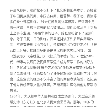
在部队期间，张荫松不仅打下了扎实的舞蹈基本功，还接受
了中国民族民间舞、中国古典舞、芭蕾舞、毯子功、表演等
多门专业课程训练。“过去在部队淘汰率很高，经常两个月
看一次课，考核不过关的就会被淘汰。我们经常从早上到晚
上全是专业课。”那段学舞的日子，给张荫松留下了深刻印
象。除了日复一日的训练，团里还排演了许多经典舞蹈作
品，不仅有舞剧《小刀会》，还有舞蹈《飞夺泸定桥》《野
营路上》等，接触最多的还是各民族的优秀民间舞， 如
《洗衣歌》《春暖花开》《快乐的啰嗦》等。20世纪50年
代，继承与发展民族民间舞蹈遗产成为舞蹈工作的指导方
针，各民族民间舞蹈“舞台艺术化”的蓬勃发展态势很快辐射
到了全国各地。张荫松参与了许多民族民间舞蹈的学习与演
出，这些宝贵的经历不仅丰富了他的舞台表演经验，还拓展
了他对传统舞蹈文化的理解，不断发酵并深化着他对舞蹈的
热爱。
1964年，为庆祝中华人民共和国成立15周年，大型音乐舞
蹈史诗《东方红》在北京人民大会堂首演。那年，20岁的