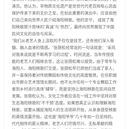
演员。他认为，非物质文化遗产是世世代代老百姓呕心沥血
保护传承下来的无价之宝，在如此重要的演出中，应该由他
们自己来向世界人民介绍海阳秧歌。他的坚守， 成就了海
阳秧歌原汁原味的“真诚”与“热烈”，最终向世界展现了中国
民间文化的自信与风采。
“我们从老艺人身上汲取的不仅仅是技艺，还有他们深入骨
髓、融入血液的情感。”张荫松经常说的一句话就是：“采风
对我来说就是不断再学习的过程”。时间流逝，当年传授技
能的老艺人们相继去世，这让张荫松难以接受。由于常年与
海阳人、海阳秧歌打交道，张荫松早已把他们当成了家人，
并一直保持着对传统舞蹈和传统文化的高度敬畏。在任职烟
台市群众艺术馆馆长期间，他不允许任何一个专业舞蹈工作
者到乡村进行具体“辅导”，而是坚持让海阳秧歌在民间自然
发展。张荫松认为，文化工作者应该在一线工作中坚持对原
生态海阳秧歌的“不干预”态度。如果想真正认识和理解海阳
秧歌，就要从捕捉海阳人的生活琐碎开始，从亲身感受秧歌
的真情流露开始，这也是“海阳爷爷”几十年如一日坚持的。
代代相传的薪火精神，老艺人们尽情尽兴、无私奉献的精