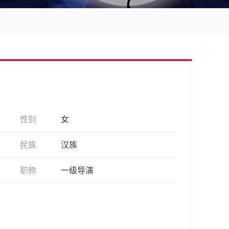
性别
女
民族
汉族
职称
一级导演