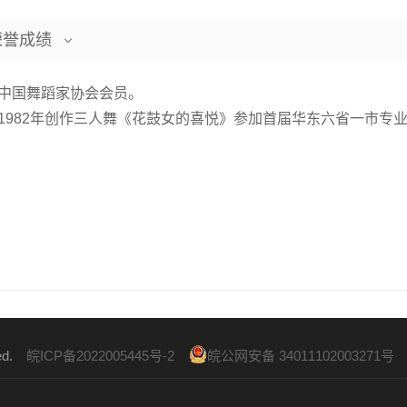
荣誉成绩

国舞蹈家协会会员。
82年创作三人舞《花鼓女的喜悦》参加首届华东六省一市专
ved.
皖ICP备2022005445号-2
皖公网安备 34011102003271号