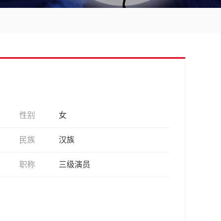
性别
女
民族
汉族
职称
三级演员