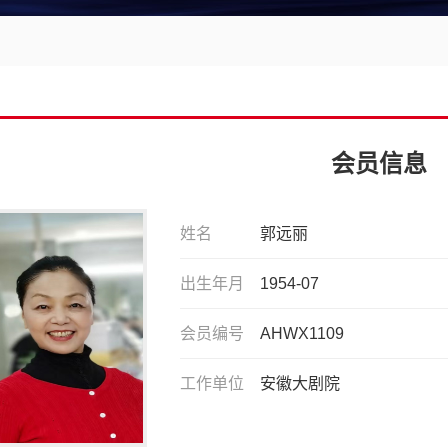
会员信息
姓名
郭远丽
出生年月
1954-07
会员编号
AHWX1109
工作单位
安徽大剧院